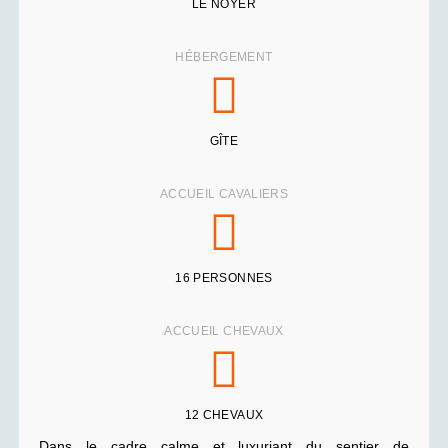
LE NOYER
HÉBERGEMENT
GÎTE
ACCUEIL CAVALIERS
16 PERSONNES
ACCUEIL CHEVAUX
12 CHEVAUX
Dans le cadre calme et luxuriant du sentier de