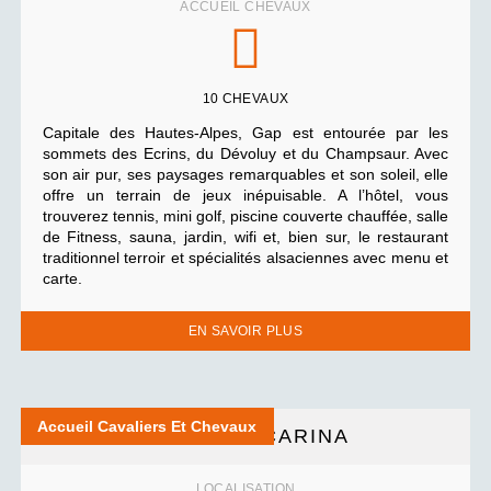
ACCUEIL CHEVAUX
10 CHEVAUX
Capitale des Hautes-Alpes, Gap est entourée par les
sommets des Ecrins, du Dévoluy et du Champsaur. Avec
son air pur, ses paysages remarquables et son soleil, elle
offre un terrain de jeux inépuisable. A l’hôtel, vous
trouverez tennis, mini golf, piscine couverte chauffée, salle
de Fitness, sauna, jardin, wifi et, bien sur, le restaurant
traditionnel terroir et spécialités alsaciennes avec menu et
carte.
EN SAVOIR PLUS
Accueil Cavaliers Et Chevaux
HÔTEL LE CARINA
LOCALISATION