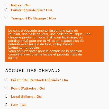
Repas : Oui
Panier Pique-Nique : Oui
Transport De Bagage : Non
Le centre possède une terrasse, une salle de
réunion, une salle de jeux, une salle de musique, une
chapelle privée, un local à skis, un lave-linge, un
parking privé pour car et VL et un espace clos de
détente avec terrain de foot, volley, basket,
badminton et boules.
Vous pouvez opter pour le confort de la pension
complète avec cuisine locale et produits frais du
terroir.
ACCUEIL DES CHEVAUX
Pré Et / Ou Paddock Clôturés : Oui
Point D'attache : Oui
Local Sellerie : Oui
Foin : Oui