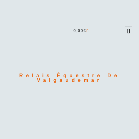
0,00
€
Relais Équestre De
Valgaudemar