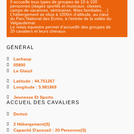
Il accueille tous types de groupes de 10 à 100
personnes (stages sportifs et musicaux, classes,
camps de vacances, séminaires, fêtes familiales,…)
L’hébergement se situe à 1000m d’altitude, au cœur
du Parc National des Ecrins, à l’entrée de la vallée du
Valgaudemar.
Le relais équestre permet d’accueillir des groupes de
20 cavaliers et leurs chevaux.
GÉNÉRAL
Lachaup
05800
Le Glaizil
Latitude : 44.751267
Longitude : 5.981869
Jeunesse Et Sports
ACCUEIL DES CAVALIERS
Dortoir
2 Hébergement(s)
Capacité D'accueil : 20 Personne(s)