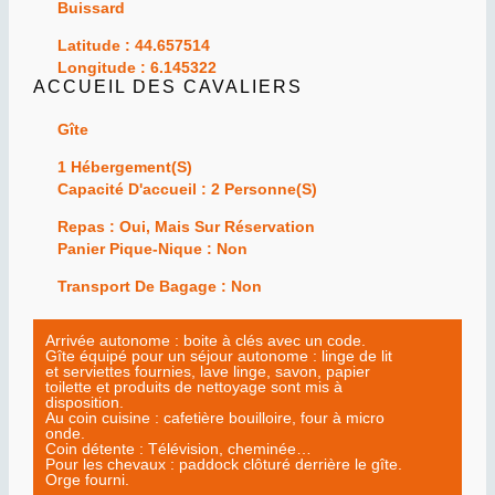
Buissard
Latitude : 44.657514
Longitude : 6.145322
ACCUEIL DES CAVALIERS
Gîte
1 Hébergement(s)
Capacité D'accueil : 2 Personne(s)
Repas : Oui, Mais Sur Réservation
Panier Pique-Nique : Non
Transport De Bagage : Non
Arrivée autonome : boite à clés avec un code.
Gîte équipé pour un séjour autonome : linge de lit
et serviettes fournies, lave linge, savon, papier
toilette et produits de nettoyage sont mis à
disposition.
Au coin cuisine : cafetière bouilloire, four à micro
onde.
Coin détente : Télévision, cheminée…
Pour les chevaux : paddock clôturé derrière le gîte.
Orge fourni.