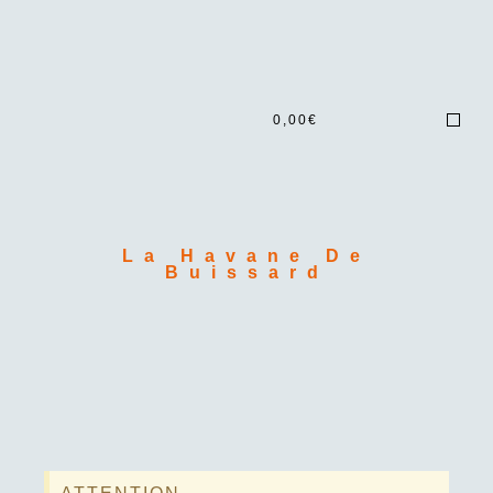
0,00
€
La Havane De
Buissard