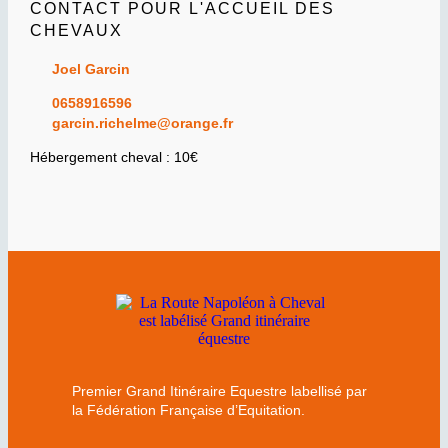
CONTACT POUR L'ACCUEIL DES
CHEVAUX
Joel Garcin
0658916596
garcin.richelme@orange.fr
Hébergement cheval : 10€
Premier Grand Itinéraire Equestre labellisé par
la Fédération Française d’Equitation.