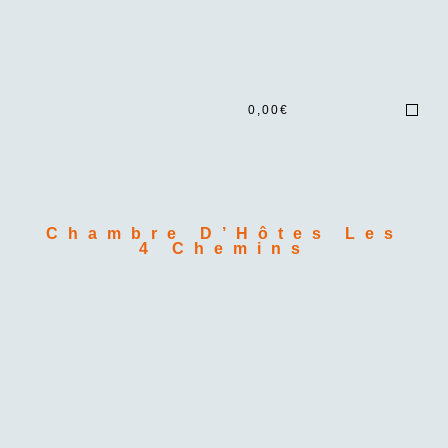
0,00
€
Chambre D’Hôtes Les
4 Chemins