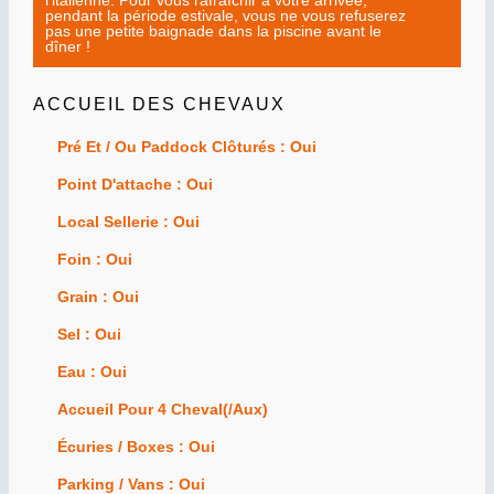
l’italienne. Pour vous rafraîchir à votre arrivée,
pendant la période estivale, vous ne vous refuserez
pas une petite baignade dans la piscine avant le
dîner !
ACCUEIL DES CHEVAUX
Pré Et / Ou Paddock Clôturés : Oui
Point D'attache : Oui
Local Sellerie : Oui
Foin : Oui
Grain : Oui
Sel : Oui
Eau : Oui
Accueil Pour 4 Cheval(/aux)
Écuries / Boxes : Oui
Parking / Vans : Oui